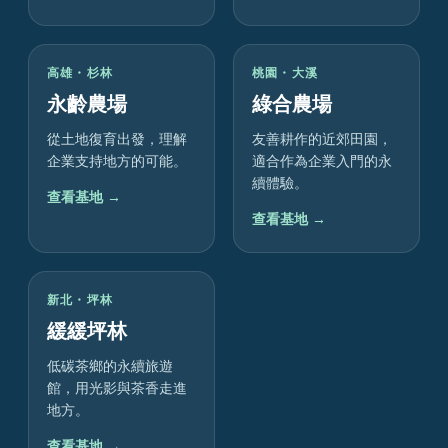
高雄・杉林
桃園・大溪
永齡農場
綠合農場
從土地復育出發，理解
友善耕作的近郊田園，
企業支持地方的可能。
適合作為企業入門的永
續體驗。
查看基地 →
查看基地 →
新北・坪林
緩緩坪林
低碳茶鄉的永續旅遊
館，用光影與茶香走進
地方。
查看基地 →