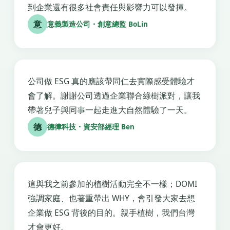
到企業還有很多社會責任與影響力可以發揮。
意
意義製造公司・創意總監 BoLin
公司做 ESG 真的應該帶同仁去實際感受體驗才
會了解。謝謝公司透過企業聯合綠樹派對，讓我
帶著兒子與同事一起走進大自然體驗了一天。
德
德律科技・資安部經理 Ben
這與我之前參加的植樹活動完全不一樣；DOMI
強調家庭、也著重帶出 WHY，會引發大家去想
企業做 ESG 背後的目的。親手植樹，我們台灣
才會更好。